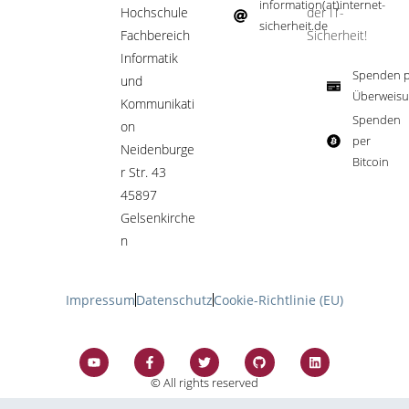
information(at)internet-
Hochschule
der IT-
sicherheit.de ​
Fachbereich
Sicherheit!​
Informatik
Spenden p
und
Überweisu
Kommunikati
Spenden
on
per
Neidenburge
Bitcoin​
r Str. 43
45897
Gelsenkirche
n
Impressum
Datenschutz
Cookie-Richtlinie (EU)
© All rights reserved