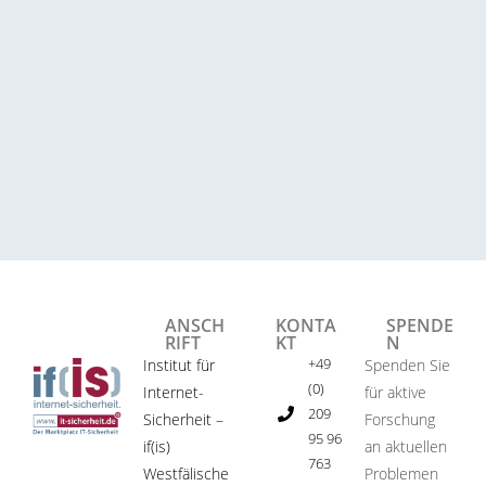
ANSCH
KONTA
SPENDE
RIFT
KT
N
+49
Institut für
Spenden Sie
(0)
Internet-
für aktive
209
Sicherheit –
Forschung
95 96
if(is)
an aktuellen
763
Westfälische
Problemen