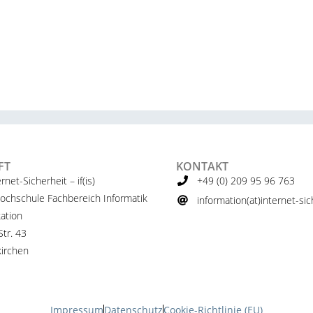
FT
KONTAKT
ernet-Sicherheit – if(is)
+49 (0) 209 95 96 763
ochschule Fachbereich Informatik
information(at)internet-sich
ation
tr. 43
irchen
Impressum
Datenschutz
Cookie-Richtlinie (EU)