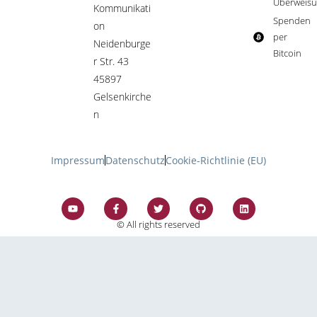
Überweisu
Kommunikati
Spenden
on
per
Neidenburge
Bitcoin​
r Str. 43
45897
Gelsenkirche
n
Impressum
Datenschutz
Cookie-Richtlinie (EU)
© All rights reserved