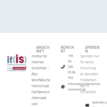
ANSCH
KONTA
SPENDE
RIFT
KT
N
+49
Institut für
Spenden Sie
(0)
Internet-
für aktive
209
Sicherheit –
Forschung
95 96
if(is)
an aktuellen
763
Westfälische
Problemen
information(at)internet-
Hochschule
der IT-
sicherheit.de ​
Fachbereich
Sicherheit!​
Informatik
Spenden p
und