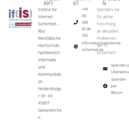
RIFT
KT
N
+49
Institut für
Spenden Sie
(0)
Internet-
für aktive
209
Sicherheit –
Forschung
95 96
if(is)
an aktuellen
763
Westfälische
Problemen
information(at)internet-
Hochschule
der IT-
sicherheit.de ​
Fachbereich
Sicherheit!​
Informatik
Spenden p
und
Überweisu
Kommunikati
Spenden
on
per
Neidenburge
Bitcoin​
r Str. 43
45897
Gelsenkirche
n