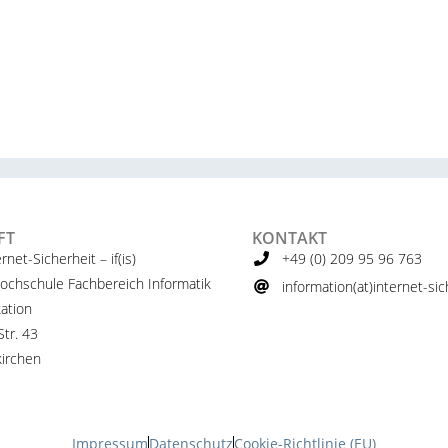
FT
KONTAKT
ernet-Sicherheit – if(is)
+49 (0) 209 95 96 763
ochschule Fachbereich Informatik
information(at)internet-sich
ation
tr. 43
irchen
Impressum
Datenschutz
Cookie-Richtlinie (EU)