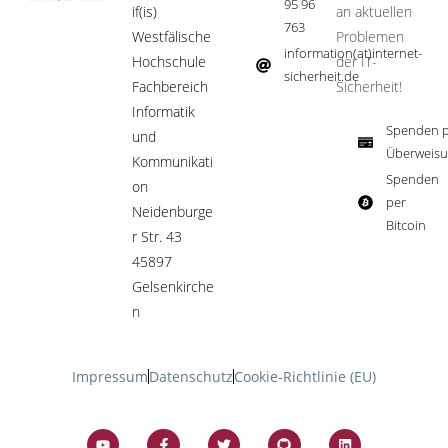
95 96
if(is)
an aktuellen
763
Westfälische
Problemen
information(at)internet-
Hochschule
der IT-
sicherheit.de ​
Fachbereich
Sicherheit!​
Informatik
Spenden p
und
Überweisu
Kommunikati
Spenden
on
per
Neidenburge
Bitcoin​
r Str. 43
45897
Gelsenkirche
n
Impressum
Datenschutz
Cookie-Richtlinie (EU)