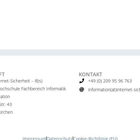
FT
KONTAKT
ernet-Sicherheit – if(is)
+49 (0) 209 95 96 763
ochschule Fachbereich Informatik
information(at)internet-sich
ation
tr. 43
irchen
Impressum
Datenschutz
Cookie-Richtlinie (EU)