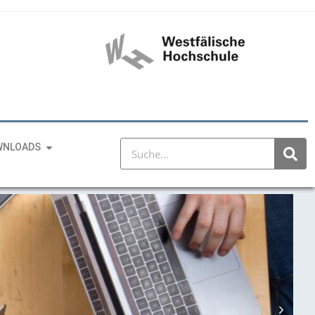
WNLOADS