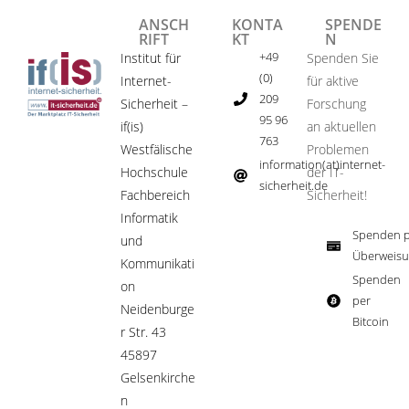
ANSCH
KONTA
SPENDE
RIFT
KT
N
+49
Institut für
Spenden Sie
(0)
Internet-
für aktive
209
Sicherheit –
Forschung
95 96
if(is)
an aktuellen
763
Westfälische
Problemen
information(at)internet-
Hochschule
der IT-
sicherheit.de ​
Fachbereich
Sicherheit!​
Informatik
Spenden p
und
Überweisu
Kommunikati
Spenden
on
per
Neidenburge
Bitcoin​
r Str. 43
45897
Gelsenkirche
n