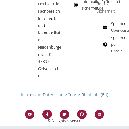
information(at)internet-
Hochschule
der IT-
sicherheit.de ​
Fachbereich
Sicherheit!​
Informatik
Spenden p
und
Überweisu
Kommunikati
Spenden
on
per
Neidenburge
Bitcoin​
r Str. 43
45897
Gelsenkirche
n
Impressum
Datenschutz
Cookie-Richtlinie (EU)
© All rights reserved