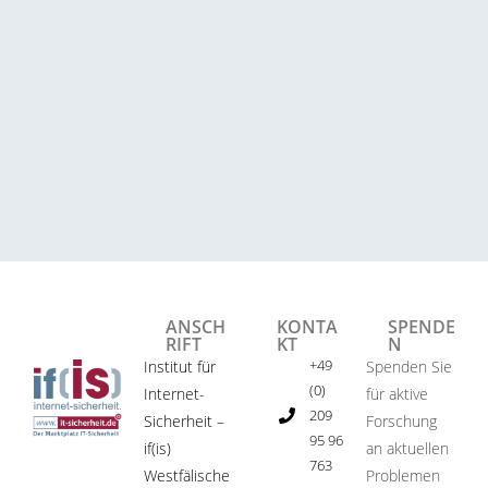
ANSCH
KONTA
SPENDE
RIFT
KT
N
+49
Institut für
Spenden Sie
(0)
Internet-
für aktive
209
Sicherheit –
Forschung
95 96
if(is)
an aktuellen
763
Westfälische
Problemen