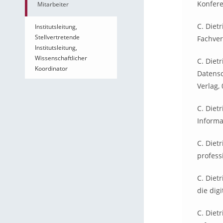
Konfere
Mitarbeiter
C. Diet
Institutsleitung,
Stellvertretende
Fachver
Institutsleitung,
Wissenschaftlicher
C. Diet
Koordinator
Datensc
Verlag,
C. Diet
Informa
C. Diet
profess
C. Diet
die dig
C. Diet