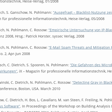
tionstechnik, Heise-Verlag, 01/2008
rich, S. Ganschow, N. Pohlmann:
“Ausgefragt – Blacklist-Nutzung zei
 für professionelle Informationstechnik, Heise-Verlag, 05/2008
rich, N. Pohlmann, C. Rossow:
“Empirische Untersuchung von IP-Blac
nz 2008, Hrsg.: Patrick Horster, syssec Verlag, 2008
rich, N. Pohlmann, C. Rossow:
“E-Mail Spam Threats and Mitigation 
No. 2, Apr-Jun 2008
tsch, C. Dietrich, S. Spooren, N. Pohlmann:
“Die Gefahren des Microb
irkungen”
, iX – Magazin für professionelle Informationstechnik, He
winski, C. Dietrich, N. Pohlmann, C. Rossow:
“Detecting Gray in Blac
nference, Boston, USA. March 2010
w, C. Dietrich, H. Bos, L. Cavallaro, M. van Steen, F. Freiling, N. P
us Software”
. In Proceedings of the Workshop on Building Analysis