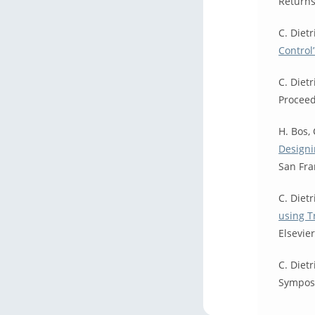
Returns
C. Diet
Control
C. Diet
Proceed
H. Bos,
Designi
San Fra
C. Diet
using Tr
Elsevier
C. Diet
Sympos