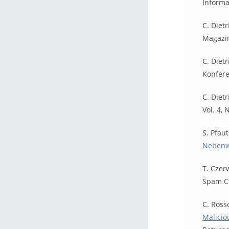
Informa
C. Diet
Magazin
C. Diet
Konfere
C. Diet
Vol. 4, 
S. Pfau
Nebenw
T. Czer
Spam Co
C. Rosso
Malicio