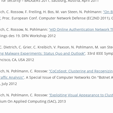
 for Security – BADGERS 2011, Salzburg, Austria, April 2011
rich, C. Rossow, F. Freiling, H. Bos, M. van Steen, N. Pohlmann:
“On B
”
, Proc. European Conf. Computer Network Defense (EC2ND 2011), 
rich, C. Rossow, N. Pohlmann:
“eID Online Authentication Network T
ings des 19. DFN Workshop 2012
 C. Dietrich, C. Grier, C. Kreibich, V. Paxson, N. Pohlmann, M. van St
ng Malware Experiments: Status Quo and Outlook”
. 33rd IEEE Sym
ncisco, CA, USA 2012
rich, N. Pohlmann, C. Rossow:
“CoCoSpot: Clustering and Recogniz
affic Analysis”
. A Special Issue of Computer Networks On "Botnet A
, July 2012
rich, N. Pohlmann, C. Rossow:
“Exploiting Visual Appearance to Clu
ium On Applied Computing (SAC), 2013