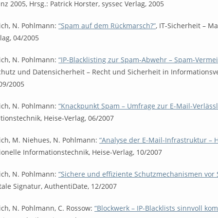
nz 2005, Hrsg.: Patrick Horster, syssec Verlag, 2005
rich, N. Pohlmann:
“Spam auf dem Rückmarsch?”
, IT-Sicherheit –
lag, 04/2005
rich, N. Pohlmann:
“IP-Blacklisting zur Spam-Abwehr – Spam-Verme
hutz und Datensicherheit – Recht und Sicherheit in Informations
 09/2005
rich, N. Pohlmann:
“Knackpunkt Spam – Umfrage zur E-Mail-Verlässl
tionstechnik, Heise-Verlag, 06/2007
rich, M. Niehues, N. Pohlmann:
“Analyse der E-Mail-Infrastruktur – 
ionelle Informationstechnik, Heise-Verlag, 10/2007
rich, N. Pohlmann:
“Sichere und effiziente Schutzmechanismen vor
itale Signatur, AuthentiDate, 12/2007
rich, N. Pohlmann, C. Rossow:
“Blockwerk – IP-Blacklists sinnvoll ko