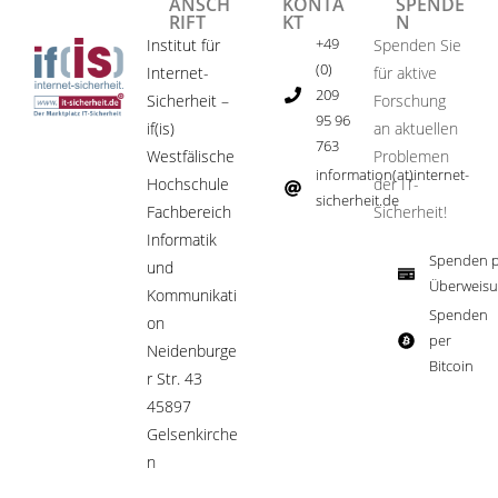
ANSCH
KONTA
SPENDE
RIFT
KT
N
+49
Institut für
Spenden Sie
(0)
Internet-
für aktive
209
Sicherheit –
Forschung
95 96
if(is)
an aktuellen
763
Westfälische
Problemen
information(at)internet-
Hochschule
der IT-
sicherheit.de ​
Fachbereich
Sicherheit!​
Informatik
Spenden p
und
Überweisu
Kommunikati
Spenden
on
per
Neidenburge
Bitcoin​
r Str. 43
45897
Gelsenkirche
n