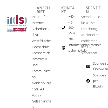
ANSCH
KONTA
SPENDE
RIFT
KT
N
+49
Institut für
Spenden Sie
(0)
Internet-
für aktive
209
Sicherheit –
Forschung
95 96
if(is)
an aktuellen
763
Westfälische
Problemen
information(at)internet-
Hochschule
der IT-
sicherheit.de ​
Fachbereich
Sicherheit!​
Informatik
Spenden p
und
Überweisu
Kommunikati
Spenden
on
per
Neidenburge
Bitcoin​
r Str. 43
45897
Gelsenkirche
n