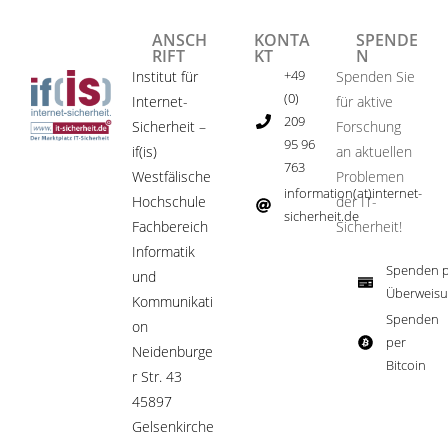
ANSCH
KONTA
SPENDE
RIFT
KT
N
+49
Institut für
Spenden Sie
(0)
Internet-
für aktive
209
Sicherheit –
Forschung
95 96
if(is)
an aktuellen
763
Westfälische
Problemen
information(at)internet-
Hochschule
der IT-
sicherheit.de ​
Fachbereich
Sicherheit!​
Informatik
Spenden p
und
Überweisu
Kommunikati
Spenden
on
per
Neidenburge
Bitcoin​
r Str. 43
45897
Gelsenkirche