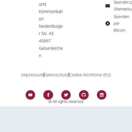
Spenden p
und
Überweisu
Kommunikati
Spenden
on
per
Neidenburge
Bitcoin​
r Str. 43
45897
Gelsenkirche
n
Impressum
Datenschutz
Cookie-Richtlinie (EU)
© All rights reserved