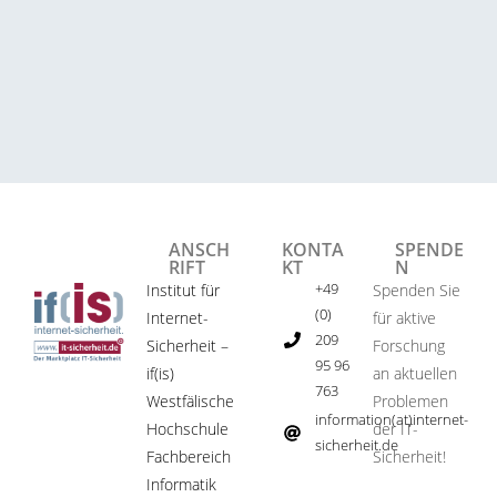
ANSCH
KONTA
SPENDE
RIFT
KT
N
+49
Institut für
Spenden Sie
(0)
Internet-
für aktive
209
Sicherheit –
Forschung
95 96
if(is)
an aktuellen
763
Westfälische
Problemen
information(at)internet-
Hochschule
der IT-
sicherheit.de ​
Fachbereich
Sicherheit!​
Informatik