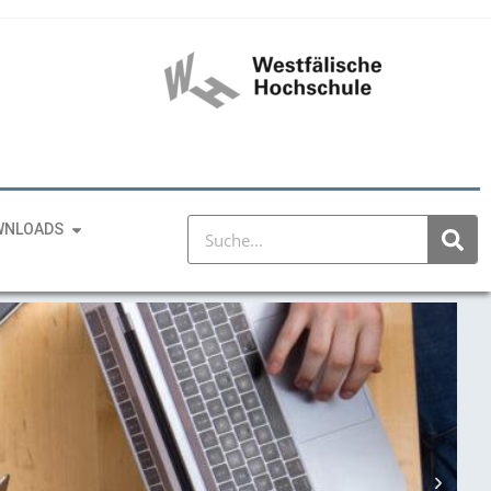
WNLOADS