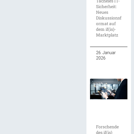
Tacheles IT-
Sicherheit:
Neues
Diskussionsf
ormat auf
dem if(is)-
Marktplatz
26. Januar
2026
Forschende
des if(is)