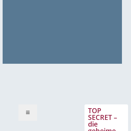
News-Mitteilungen
TOP
SECRET –
die
geheime