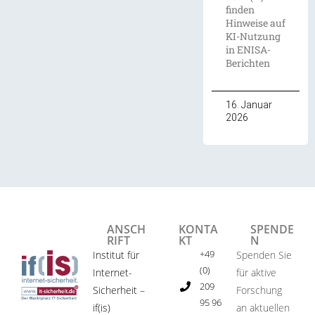
finden
Hinweise auf
KI-Nutzung
in ENISA-
Berichten
16. Januar
2026
ANSCH
KONTA
SPENDE
RIFT
KT
N
+49
Institut für
Spenden Sie
(0)
Internet-
für aktive
209
Sicherheit –
Forschung
95 96
if(is)
an aktuellen