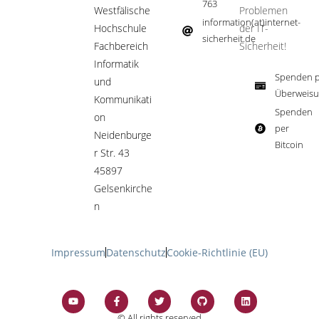
763
Westfälische
Problemen
information(at)internet-
Hochschule
der IT-
sicherheit.de ​
Fachbereich
Sicherheit!​
Informatik
Spenden p
und
Überweisu
Kommunikati
Spenden
on
per
Neidenburge
Bitcoin​
r Str. 43
45897
Gelsenkirche
n
Impressum
Datenschutz
Cookie-Richtlinie (EU)
© All rights reserved