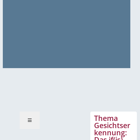
News-Mitteilungen
Thema
Gesichtser
kennung:
Das if(is)