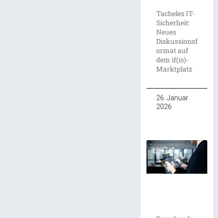
Tacheles IT-
Sicherheit:
Neues
Diskussionsf
ormat auf
dem if(is)-
Marktplatz
26. Januar
2026