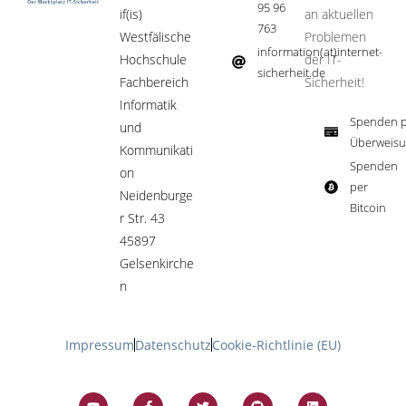
95 96
if(is)
an aktuellen
763
Westfälische
Problemen
information(at)internet-
Hochschule
der IT-
sicherheit.de ​
Fachbereich
Sicherheit!​
Informatik
Spenden p
und
Überweisu
Kommunikati
Spenden
on
per
Neidenburge
Bitcoin​
r Str. 43
45897
Gelsenkirche
n
Impressum
Datenschutz
Cookie-Richtlinie (EU)