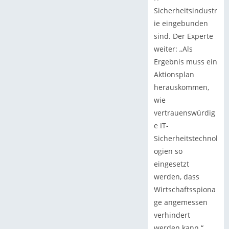
Sicherheitsindustr
ie eingebunden
sind. Der Experte
weiter: „Als
Ergebnis muss ein
Aktionsplan
herauskommen,
wie
vertrauenswürdig
e IT-
Sicherheitstechnol
ogien so
eingesetzt
werden, dass
Wirtschaftsspiona
ge angemessen
verhindert
werden kann.“