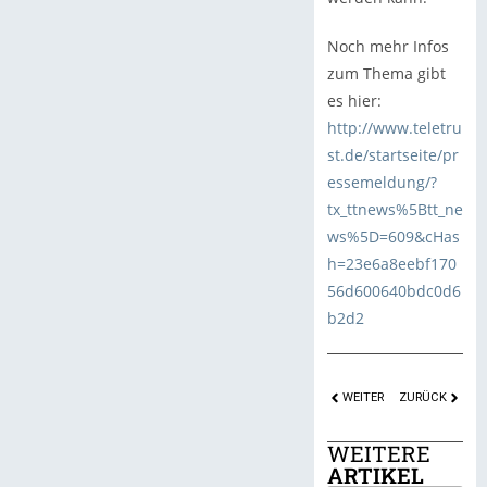
Noch mehr Infos
zum Thema gibt
es hier:
http://www.teletru
st.de/startseite/pr
essemeldung/?
tx_ttnews%5Btt_ne
ws%5D=609&cHas
h=23e6a8eebf170
56d600640bdc0d6
b2d2
WEITER
ZURÜCK
WEITERE
ARTIKEL