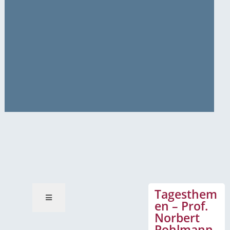
News-Mitteilungen
Tagesthem
en – Prof.
Norbert
Pohlmann