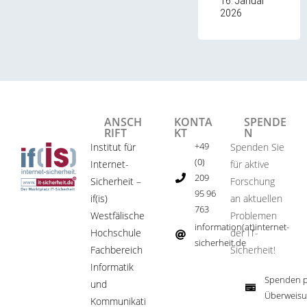
16. Januar
2026
ANSCH
KONTA
SPENDE
RIFT
KT
N
+49
Institut für
Spenden Sie
(0)
Internet-
für aktive
209
Sicherheit –
Forschung
95 96
if(is)
an aktuellen
763
Westfälische
Problemen
information(at)internet-
Hochschule
der IT-
sicherheit.de ​
Fachbereich
Sicherheit!​
Informatik
Spenden p
und
Überweisu
Kommunikati