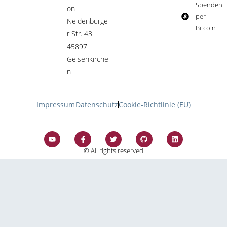
Spenden
on
per
Neidenburge
Bitcoin​
r Str. 43
45897
Gelsenkirche
n
Impressum
Datenschutz
Cookie-Richtlinie (EU)
© All rights reserved