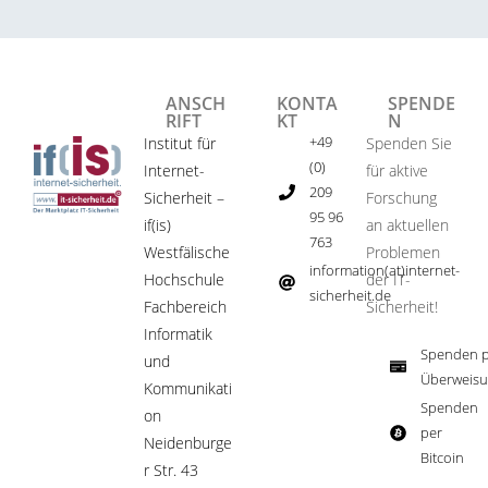
ANSCH
KONTA
SPENDE
RIFT
KT
N
+49
Institut für
Spenden Sie
(0)
Internet-
für aktive
209
Sicherheit –
Forschung
95 96
if(is)
an aktuellen
763
Westfälische
Problemen
information(at)internet-
Hochschule
der IT-
sicherheit.de ​
Fachbereich
Sicherheit!​
Informatik
Spenden p
und
Überweisu
Kommunikati
Spenden
on
per
Neidenburge
Bitcoin​
r Str. 43