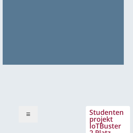
News-Mitteilungen
Studenten
projekt
IoTBuster
2.Platz