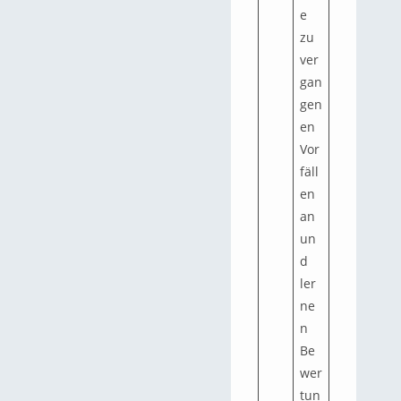
e
zu
ver
gan
gen
en
Vor
fäll
en
an
un
d
ler
ne
n
Be
wer
tun