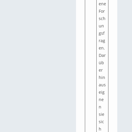
ene
For
sch
un
gsf
rag
en.
Dar
üb
er
hin
aus
eig
ne
n
sie
sic
h