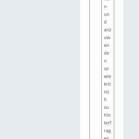
n
un
d
anz
uw
en
de
n
so
wie
krit
isc
h
zu
hin
terf
rag
en.