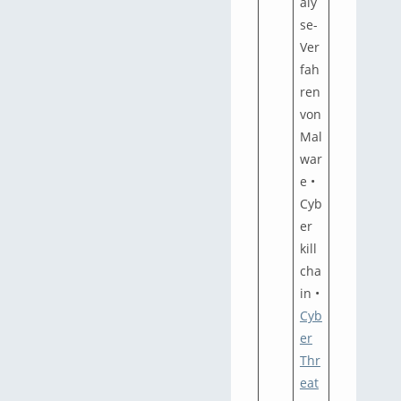
aly
se-
Ver
fah
ren
von
Mal
war
e •
Cyb
er
kill
cha
in •
Cyb
er
Thr
eat