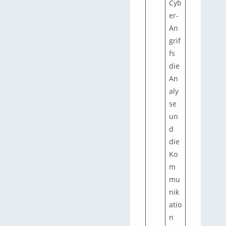
Cyb
er-
An
grif
fs
die
An
aly
se
un
d
die
Ko
m
mu
nik
atio
n