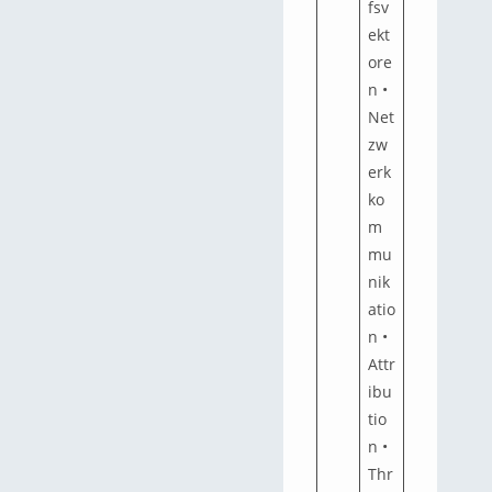
fsv
ekt
ore
n •
Net
zw
erk
ko
m
mu
nik
atio
n •
Attr
ibu
tio
n •
Thr