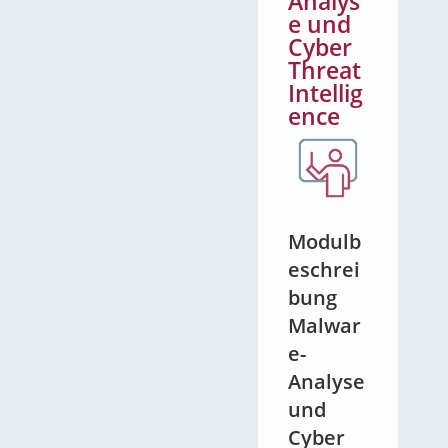
Analys
e und
Cyber
Threat
Intellig
ence
Modulb
eschrei
bung
Malwar
e-
Analyse
und
Cyber