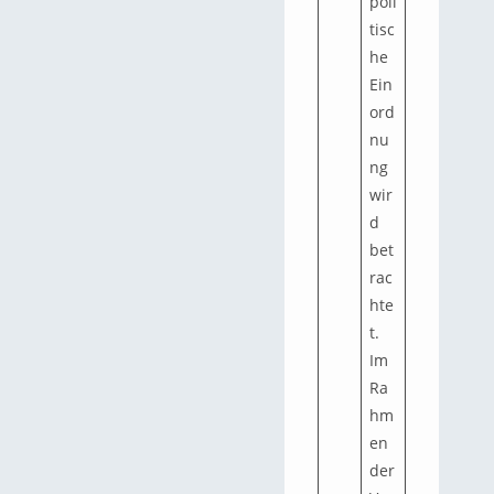
poli
tisc
he
Ein
ord
nu
ng
wir
d
bet
rac
hte
t.
Im
Ra
hm
en
der