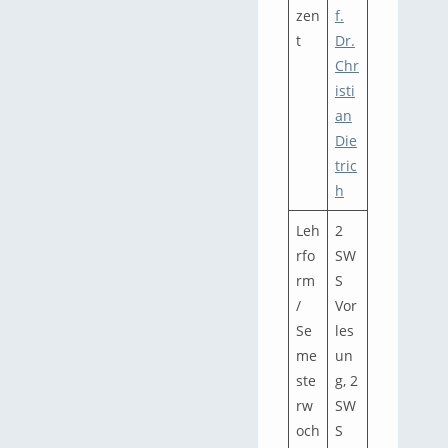
zen
f.
t
Dr.
Chr
isti
an
Die
tric
h
Leh
2
rfo
SW
rm
S
/
Vor
Se
les
me
un
ste
g, 2
rw
SW
och
S