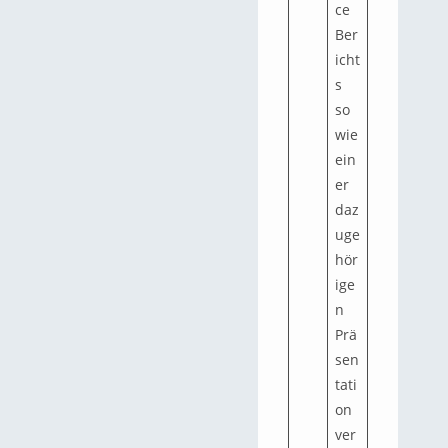
ce
Ber
icht
s
so
wie
ein
er
daz
uge
hör
ige
n
Prä
sen
tati
on
ver