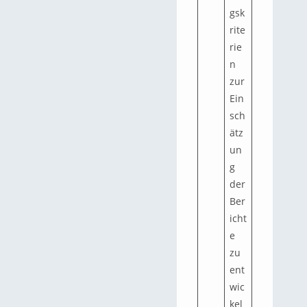
gsk
rite
rie
n
zur
Ein
sch
ätz
un
g
der
Ber
icht
e
zu
ent
wic
kel