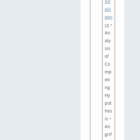
Int
elli
gen
ce
•
An
aly
sis
of
Co
mp
eti
ng
Hy
pot
hes
is •
An
grif