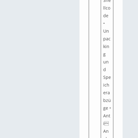
She
llco
de
•
Un
pac
kin
g
un
d
Spe
ich
era
bzü
ge •
Ant
i
An