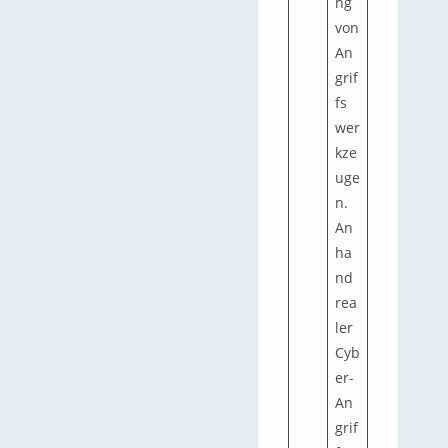
ng
von
An
grif
fs
wer
kze
uge
n.
An
ha
nd
rea
ler
Cyb
er-
An
grif