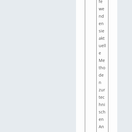
fe
we
nd
en
sie
akt
uell
e
Me
tho
de
n
zur
tec
hni
sch
en
An