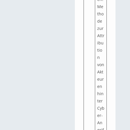
Me
tho
de
zur
Attr
ibu
tio
n
von
Akt
eur
en
hin
ter
Cyb
er-
An
grif