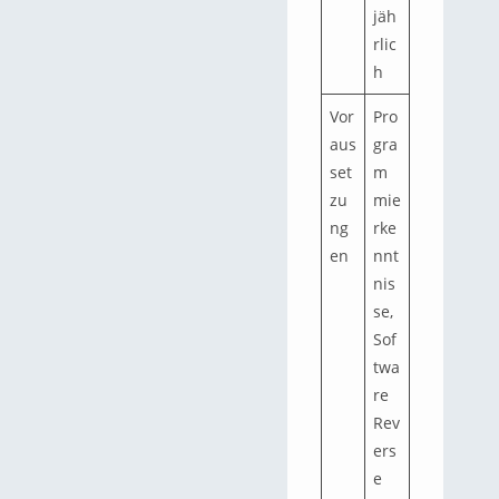
jäh
rlic
h
Vor
Pro
aus
gra
set
m
zu
mie
ng
rke
en
nnt
nis
se,
Sof
twa
re
Rev
ers
e