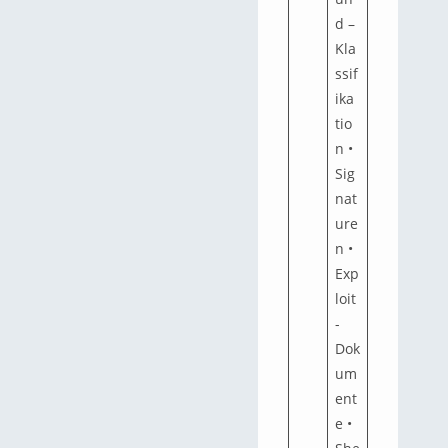
d –
Kla
ssif
ika
tio
n •
Sig
nat
ure
n •
Exp
loit
-
Dok
um
ent
e •