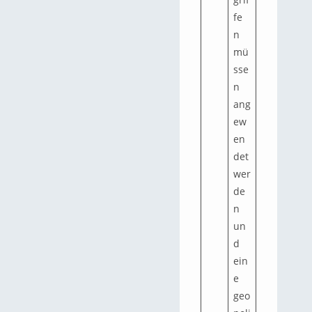
fe
n
mü
sse
n
ang
ew
en
det
wer
de
n
un
d
ein
e
geo