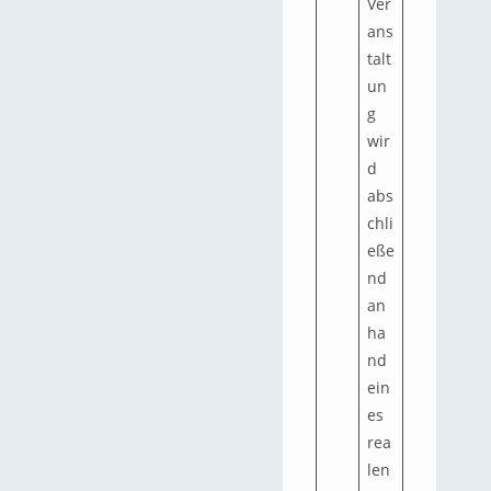
Ver
ans
talt
un
g
wir
d
abs
chli
eße
nd
an
ha
nd
ein
es
rea
len