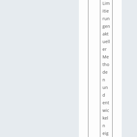
Lim
itie
run
gen
akt
uell
er
Me
tho
de
n
un
d
ent
wic
kel
n
eig