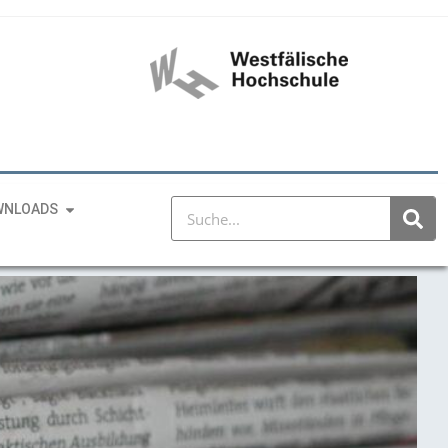
WNLOADS