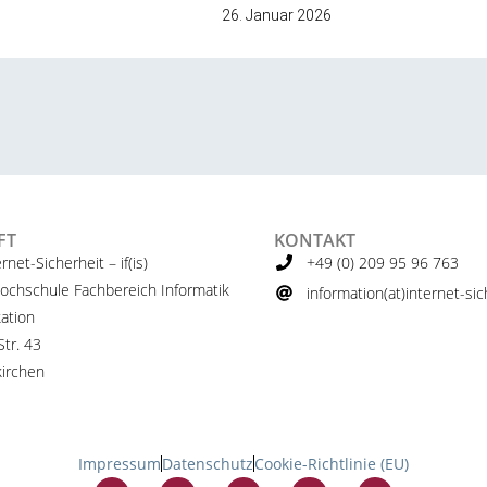
26. Januar 2026
FT
KONTAKT
ernet-Sicherheit – if(is)
+49 (0) 209 95 96 763
ochschule Fachbereich Informatik
information(at)internet-sich
ation
tr. 43
irchen
Impressum
Datenschutz
Cookie-Richtlinie (EU)