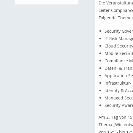
Die Veranstaltung
Leiter Compliance
Folgende Themen
Security Gov
IT Risk Mana
Cloud Securit
Mobile Securi
Compliance M
Daten- & Tran
Application Se
Infrastruktur-
Identity & A
Managed Secur
Security Awar
Am 2. Tag von 15:
Thema „Wie entwic
Von 16:55 bis 1