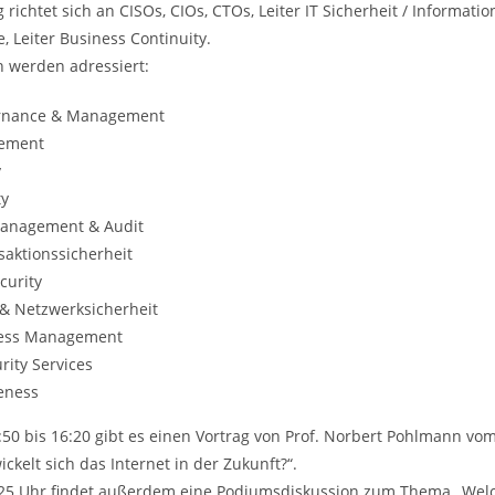
 richtet sich an CISOs, CIOs, CTOs, Leiter IT Sicherheit / Informati
, Leiter Business Continuity.
 werden adressiert:
ernance & Management
gement
y
ty
anagement & Audit
saktionssicherheit
curity
 & Netzwerksicherheit
ccess Management
ity Services
eness
50 bis 16:20 gibt es einen Vortrag von Prof. Norbert Pohlmann vom 
kelt sich das Internet in der Zukunft?“.
7:25 Uhr findet außerdem eine Podiumsdiskussion zum Thema „Wel