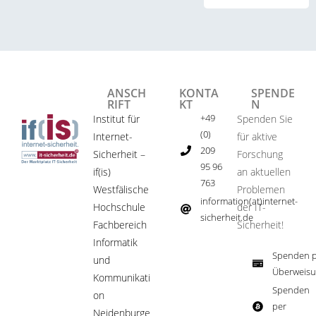
ANSCH
KONTA
SPENDE
RIFT
KT
N
+49
Institut für
Spenden Sie
(0)
Internet-
für aktive
209
Sicherheit –
Forschung
95 96
if(is)
an aktuellen
763
Westfälische
Problemen
information(at)internet-
Hochschule
der IT-
sicherheit.de ​
Fachbereich
Sicherheit!​
Informatik
Spenden p
und
Überweisu
Kommunikati
Spenden
on
per
Neidenburge