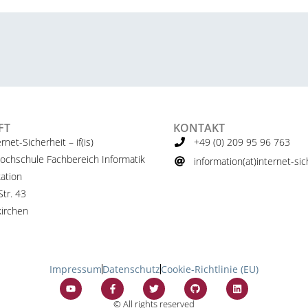
FT
KONTAKT
ernet-Sicherheit – if(is)
+49 (0) 209 95 96 763
ochschule Fachbereich Informatik
information(at)internet-sich
ation
tr. 43
irchen
Impressum
Datenschutz
Cookie-Richtlinie (EU)
© All rights reserved