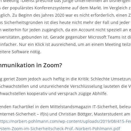
 Meeting“-Dienst preschte das junge Unternehmen an bisherigen Br
es der populärstes Konferenzsysteme auf dem Markt. Im Vergleich 
glich. Zu Beginn des Jahres 2020 war es nicht erforderlich, einen
s Sicherheitsgründen ist dies heute nicht mehr der Fall und jede
 weiterhin für jeden zugänglich, da ein Account nicht speziell an 
versitäten, gebunden ist. Gerade gegenüber Microsoft Teams ist 
 einfacher. Nur ein Klick ist ausreichend, um an einem Meeting tei
itere Software nötig.
mmunikation in Zoom?
eg geriet Zoom jedoch auch heftig in die Kritik: Schlechte Umsetzu
Schwachstellen und unzureichende Verschlüsselung lauteten die Vor
wachstellen kooperativ und versprach zügige Abhilfe.
nden Fachartikel in dem Mittelstandsmagazin IT-Sicherheit, bele
Internet-Sicherheit – if(is) und Christian Böttger, Masterstudent am 
ttps://norbert-pohlmann.com/wp-content/uploads/2019/08/415-Fer
ystem-Zoom-im-Sicherheitscheck-Prof.-Norbert-Pohlmann.pdf