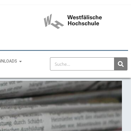
WNLOADS