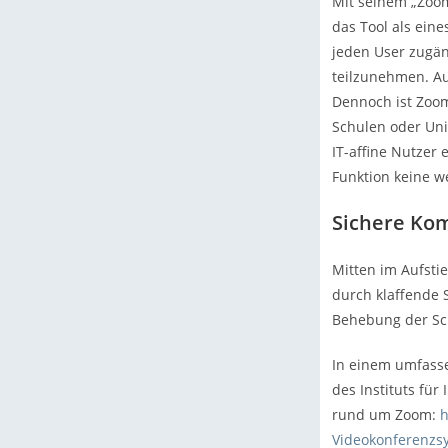
Mit seinem „Zoom
das Tool als ein
jeden User zugän
teilzunehmen. Au
Dennoch ist Zoom
Schulen oder Uni
IT-affine Nutzer
Funktion keine we
Sichere Ko
Mitten im Aufsti
durch klaffende 
Behebung der Sch
In einem umfasse
des Instituts für 
rund um Zoom:
h
Videokonferenzs