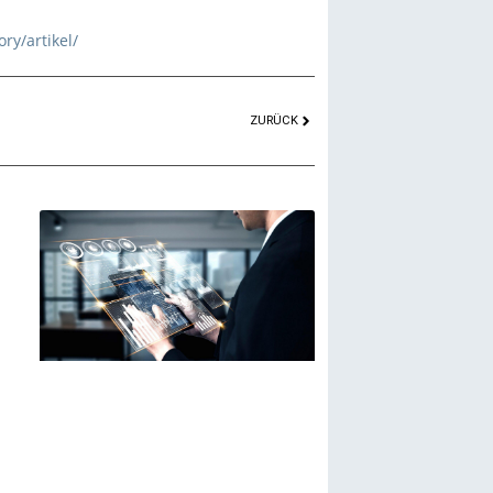
ry/artikel/
ZURÜCK