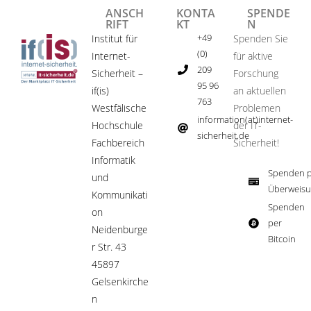
ANSCH
KONTA
SPENDE
RIFT
KT
N
+49
Institut für
Spenden Sie
(0)
Internet-
für aktive
209
Sicherheit –
Forschung
95 96
if(is)
an aktuellen
763
Westfälische
Problemen
information(at)internet-
Hochschule
der IT-
sicherheit.de ​
Fachbereich
Sicherheit!​
Informatik
Spenden p
und
Überweisu
Kommunikati
Spenden
on
per
Neidenburge
Bitcoin​
r Str. 43
45897
Gelsenkirche
n