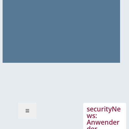
News-Mitteilungen
securityNe
ws:
Anwender
der