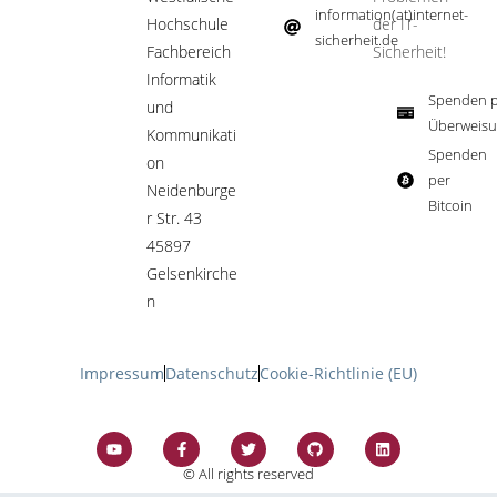
information(at)internet-
Hochschule
der IT-
sicherheit.de ​
Fachbereich
Sicherheit!​
Informatik
Spenden p
und
Überweisu
Kommunikati
Spenden
on
per
Neidenburge
Bitcoin​
r Str. 43
45897
Gelsenkirche
n
Impressum
Datenschutz
Cookie-Richtlinie (EU)
© All rights reserved