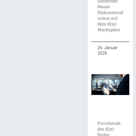
Sicherheit:
Neues
Diskussionsf
ormat auf
dem if(is)-
Marktplatz
26. Januar
2026
Forschende
des if(is)
finden