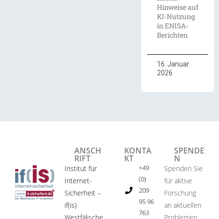
Hinweise auf
KI-Nutzung
in ENISA-
Berichten
16. Januar
2026
ANSCH
KONTA
SPENDE
RIFT
KT
N
+49
Institut für
Spenden Sie
(0)
Internet-
für aktive
209
Sicherheit –
Forschung
95 96
if(is)
an aktuellen
763
Westfälische
Problemen