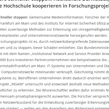
e Hochschule kooperieren in Forschungsproje
chneller stoppen
: Gemeinsame Medieninformation: Forscher der H
ankfurt am Main und des Instituts für Internet-Sicherheit (if(is)) 
llen zuverlässige Methoden zur Erkennung von Unregelmäßigkeite
ernetanbieter und Unternehmensnetzwerke hervorgerufen werden. 
schungsprojekts ist es, durch netzwerkübergreifende Datenausw
nen und zu stoppen, bevor Schäden entstehen. Das Bundesministe
ekt mit dem Namen „Institutional Network and Service Provider Ano
5.000 Euro investieren Partnerunternehmen wie beispielsweise die 
rmstadt/Frankfurt am Main. IT-Systeme von Unternehmen und Dien
omputernetzwerke miteinander verknüpft. Gleichzeitig nimmt die 
systeme zu. Betroffenen Unternehmen droht dadurch enormer wirt
ojekt „INSAIN“ untersucht und entwickelt deshalb neue Methoden
dlicher zu erkennen. Die Wissenschaftler wollen dafür erstmals 
einsam privatsphärengerecht auswerten. Die Forscher verspreche
en Netzwerkzustand für die Entwicklung zuverlässiger Erkennung
ir stärker! — wollen wir den Angreifern den Widerstand entgegen