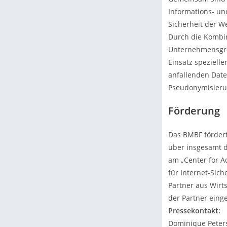
Informations- un
Sicherheit der W
Durch die Kombi
Unternehmensgren
Einsatz speziell
anfallenden Dat
Pseudonymisieru
Förderung
Das BMBF förder
über insgesamt d
am „Center for A
für Internet-Sic
Partner aus Wirt
der Partner einge
Pressekontakt:
Dominique Peter