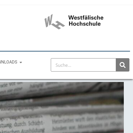
WNLOADS