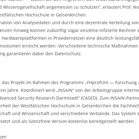
d Wissensgesellschaft angemessen zu schützen“, erläutert Prof. No
estfälischen Hochschule in Gelsenkirchen.
nation von Analysedaten und durch eine dezentrale Verteilung v
zen hinweg können zukünftig sogar einzelne infizierte Rechner e
er Hardwareplattformen in Providernetzen eine deutlich leistungs
envolumen erreicht werden. Verschiedene technische Maßnahmen
ng garantieren dabei den Datenschutz.
t das Projekt im Rahmen des Programms „FHprofUnt — Forschung
rei Jahre. Koordiniert wird „INSAIN“ von der Arbeitsgruppe Intern
dvanced Security Research Darmstadt“ (CASED). Zum INSAIN-Partn
herheit der Westfälischen Hochschule in Gelsenkirchen die Fachho
schaft und Wissenschaft und verschiedene Verbände. Das System s
setzt und als lizenzfreie Version kostenlos bereitgestellt werden.
sen