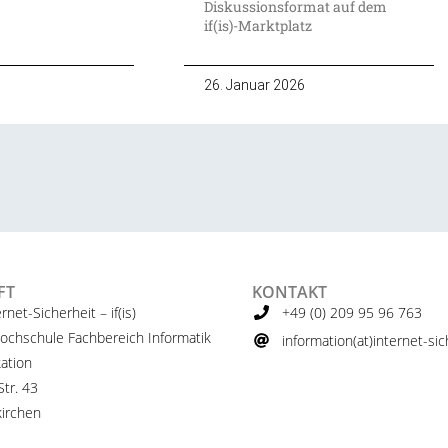
Diskussionsformat auf dem
if(is)-Marktplatz
26. Januar 2026
FT
KONTAKT
ernet-Sicherheit – if(is)
+49 (0) 209 95 96 763
ochschule Fachbereich Informatik
information(at)internet-sich
ation
tr. 43
irchen