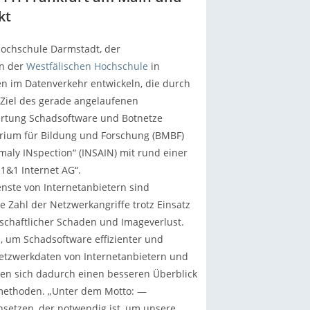
kt
ochschule Darmstadt, der
an der
Westfälischen Hochschule
in
n im Datenverkehr entwickeln, die durch
Ziel des gerade angelaufenen
ertung Schadsoftware und Botnetze
rium für Bildung und Forschung (BMBF)
maly INspection“ (INSAIN) mit rund einer
„1&1 Internet AG“.
ste von Internetanbietern sind
Zahl der Netzwerkangriffe trotz Einsatz
schaftlicher Schaden und Imageverlust.
, um Schadsoftware effizienter und
Netzwerkdaten von Internetanbietern und
n sich dadurch einen besseren Überblick
smethoden. „Unter dem Motto: —
setzen, der notwendig ist, um unsere