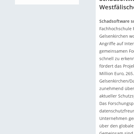
Westfälisch
Schadsoftware s
Fachhochschule Fr
Gelsenkirchen wo
Angriffe auf Int
gemeinsamen For
schnell zu erken
fördert das Proj
Million Euro, 26
Gelsenkirchen/Da
zunehmend über C
aktueller Schutz
Das Forschungspr
datenschutzfreun
Unternehmen gem
über den global
Gemeinsam sind w