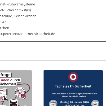
ternet-Frühwarnsysteme
et-Sicherheit – if(is)
hschule, Gelsenkirchen
. 43
irchen
766petersen@internet-sicherheit.de