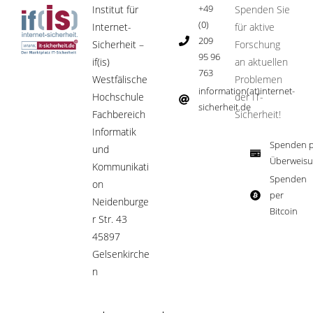
+49
Institut für
Spenden Sie
(0)
Internet-
für aktive
209
Sicherheit –
Forschung
95 96
if(is)
an aktuellen
763
Westfälische
Problemen
information(at)internet-
Hochschule
der IT-
sicherheit.de ​
Fachbereich
Sicherheit!​
Informatik
Spenden p
und
Überweisu
Kommunikati
Spenden
on
per
Neidenburge
Bitcoin​
r Str. 43
45897
Gelsenkirche
n