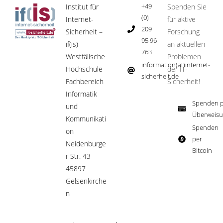
+49
Institut für
Spenden Sie
(0)
Internet-
für aktive
209
Sicherheit –
Forschung
95 96
if(is)
an aktuellen
763
Westfälische
Problemen
information(at)internet-
Hochschule
der IT-
sicherheit.de ​
Fachbereich
Sicherheit!​
Informatik
Spenden p
und
Überweisu
Kommunikati
Spenden
on
per
Neidenburge
Bitcoin​
r Str. 43
45897
Gelsenkirche
n