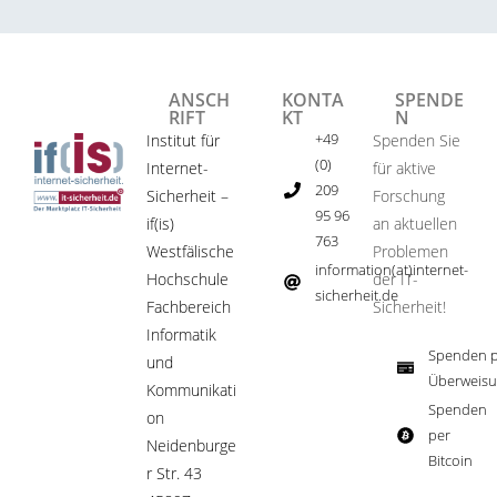
ANSCH
KONTA
SPENDE
RIFT
KT
N
+49
Institut für
Spenden Sie
(0)
Internet-
für aktive
209
Sicherheit –
Forschung
95 96
if(is)
an aktuellen
763
Westfälische
Problemen
information(at)internet-
Hochschule
der IT-
sicherheit.de ​
Fachbereich
Sicherheit!​
Informatik
Spenden p
und
Überweisu
Kommunikati
Spenden
on
per
Neidenburge
Bitcoin​
r Str. 43