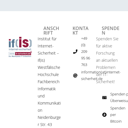
ANSCH
KONTA
SPENDE
RIFT
KT
N
+49
Institut für
Spenden Sie
(0)
Internet-
für aktive
209
Sicherheit –
Forschung
95 96
if(is)
an aktuellen
763
Westfälische
Problemen
information(at)internet-
Hochschule
der IT-
sicherheit.de ​
Fachbereich
Sicherheit!​
Informatik
Spenden p
und
Überweisu
Kommunikati
Spenden
on
per
Neidenburge
Bitcoin​
r Str. 43