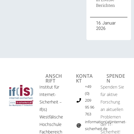
Berichten
16. Januar
2026
ANSCH
KONTA
SPENDE
RIFT
KT
N
+49
Institut für
Spenden Sie
(0)
Internet-
für aktive
209
Sicherheit –
Forschung
95 96
if(is)
an aktuellen
763
Westfälische
Problemen
information(at)internet-
Hochschule
der IT-
sicherheit.de ​
Fachbereich
Sicherheit!​