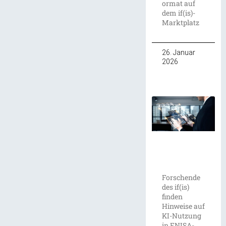
ormat auf
dem if(is)-
Marktplatz
26. Januar
2026
Forschende
des if(is)
finden
Hinweise auf
KI-Nutzung
in ENISA-