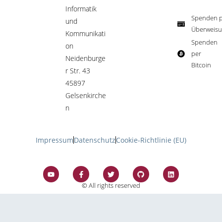
Informatik
Spenden p
und
Überweisu
Kommunikati
Spenden
on
per
Neidenburge
Bitcoin​
r Str. 43
45897
Gelsenkirche
n
Impressum
Datenschutz
Cookie-Richtlinie (EU)
© All rights reserved