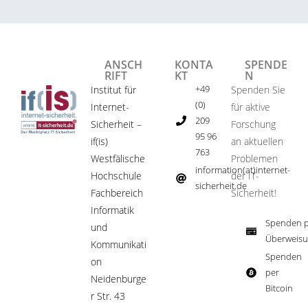
ANSCH
KONTA
SPENDE
RIFT
KT
N
+49
Institut für
Spenden Sie
(0)
Internet-
für aktive
209
Sicherheit –
Forschung
95 96
if(is)
an aktuellen
763
Westfälische
Problemen
information(at)internet-
Hochschule
der IT-
sicherheit.de ​
Fachbereich
Sicherheit!​
Informatik
Spenden p
und
Überweisu
Kommunikati
Spenden
on
per
Neidenburge
Bitcoin​
r Str. 43