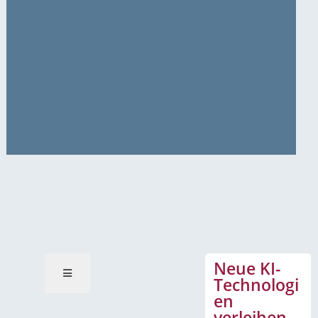
News-Mitteilungen
Neue KI-
Technologi
en
verleihen