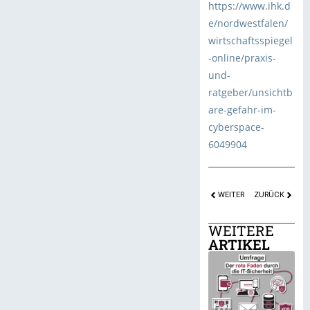
https://www.ihk.d
e/nordwestfalen/
wirtschaftsspiegel
-online/praxis-
und-
ratgeber/unsichtb
are-gefahr-im-
cyberspace-
6049904
WEITER
ZURÜCK
WEITERE
ARTIKEL