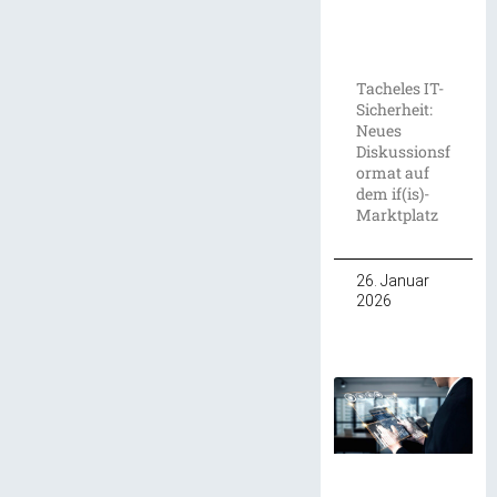
Tacheles IT-
Sicherheit:
Neues
Diskussionsf
ormat auf
dem if(is)-
Marktplatz
26. Januar
2026