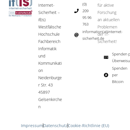
(0)
Internet-
für aktive
209
Sicherheit –
Forschung
95 96
if(is)
an aktuellen
763
Westfälische
Problemen
information(at)internet-
Hochschule
der IT-
sicherheit.de ​
Fachbereich
Sicherheit!​
Informatik
Spenden p
und
Überweisu
Kommunikati
Spenden
on
per
Neidenburge
Bitcoin​
r Str. 43
45897
Gelsenkirche
n
Impressum
Datenschutz
Cookie-Richtlinie (EU)