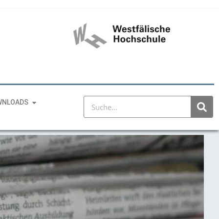
WNLOADS