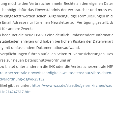
nung möchte den Verbrauchern mehr Rechte an den eigenen Date
t, benötigt dafür das Einverständnis der Verbraucher und muss es
k eingesetzt werden sollen. Allgemeingültige Formulierungen in d
 Email-Adresse nur für einen Newsletter zur Verfügung gestellt, d
 für andere Zwecke.
bedeutet die neue DSGVO eine deutlich umfassendere Information
stätigkeiten anlegen und haben bei hohen Risiken der Datenverarbe
ung mit umfassendem Dokumentationsaufwand.
 Verpflichtungen führen auf allen Seiten zu Verunsicherungen. Desh
rse zur neuen Datenschutzverordnung an.
zu bietet unter anderem die IHK oder die Verbraucherzentrale NR
raucherzentrale.nrw/wissen/digitale-welt/datenschutz/ihre-daten-i
dverordnung-dsgvo-25152
ikel gibt es unter:
https://www.waz.de/staedte/gelsenkirchen/was
t-id214247617.html