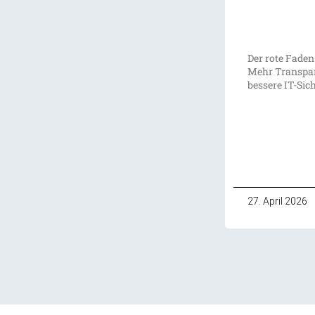
Der rote Faden
Mehr Transpar
bessere IT-Sic
27. April 2026