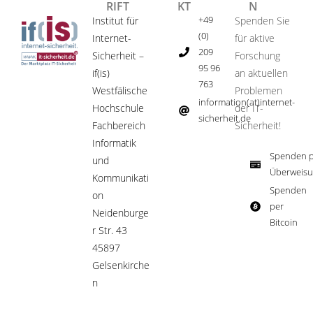
RIFT
KT
N
+49
Institut für
Spenden Sie
(0)
Internet-
für aktive
209
Sicherheit –
Forschung
95 96
if(is)
an aktuellen
763
Westfälische
Problemen
information(at)internet-
Hochschule
der IT-
sicherheit.de ​
Fachbereich
Sicherheit!​
Informatik
Spenden p
und
Überweisu
Kommunikati
Spenden
on
per
Neidenburge
Bitcoin​
r Str. 43
45897
Gelsenkirche
n