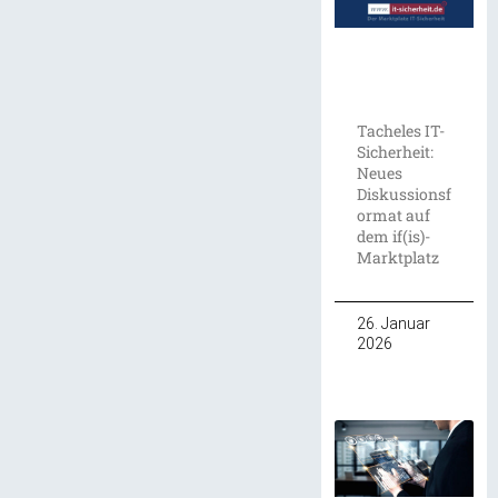
Tacheles IT-
Sicherheit:
Neues
Diskussionsf
ormat auf
dem if(is)-
Marktplatz
26. Januar
2026