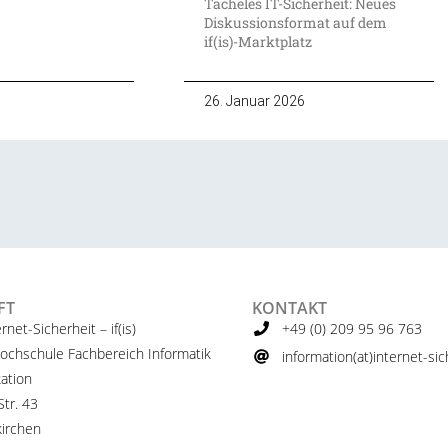
Tacheles IT-Sicherheit: Neues
Diskussionsformat auf dem
if(is)-Marktplatz
26. Januar 2026
FT
KONTAKT
ernet-Sicherheit – if(is)
+49 (0) 209 95 96 763
ochschule Fachbereich Informatik
information(at)internet-sich
ation
tr. 43
irchen