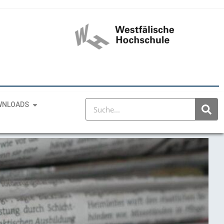
WNLOADS