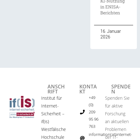
KI-Nutzung
in ENISA-
Berichten
16. Januar
2026
ANSCH
KONTA
SPENDE
RIFT
KT
N
+49
Institut für
Spenden Sie
(0)
Internet-
für aktive
209
Sicherheit –
Forschung
95 96
if(is)
an aktuellen
763
Westfälische
Problemen
information(at)internet-
Hochschule
der IT-