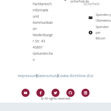
sicherheit.de ​
Fachbereich
Sicherheit!​
Informatik
Spenden p
und
Überweisu
Kommunikati
Spenden
on
per
Neidenburge
Bitcoin​
r Str. 43
45897
Gelsenkirche
n
Impressum
Datenschutz
Cookie-Richtlinie (EU)
© All rights reserved