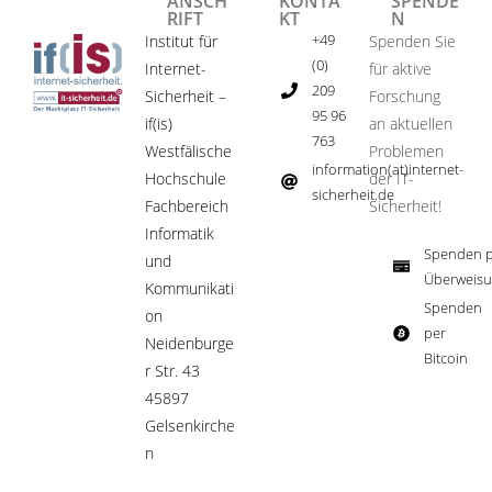
ANSCH
KONTA
SPENDE
RIFT
KT
N
+49
Institut für
Spenden Sie
(0)
Internet-
für aktive
209
Sicherheit –
Forschung
95 96
if(is)
an aktuellen
763
Westfälische
Problemen
information(at)internet-
Hochschule
der IT-
sicherheit.de ​
Fachbereich
Sicherheit!​
Informatik
Spenden p
und
Überweisu
Kommunikati
Spenden
on
per
Neidenburge
Bitcoin​
r Str. 43
45897
Gelsenkirche
n