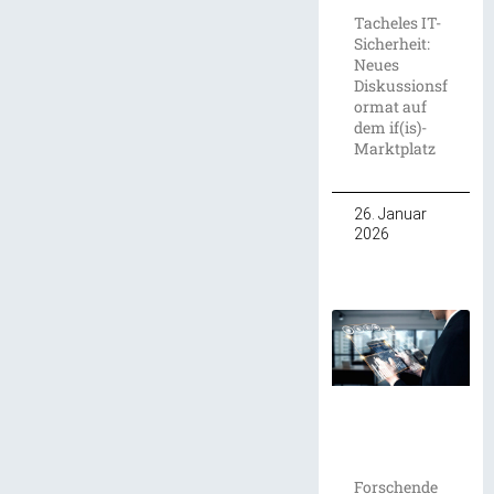
Tacheles IT-
Sicherheit:
Neues
Diskussionsf
ormat auf
dem if(is)-
Marktplatz
26. Januar
2026
Forschende