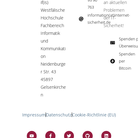
95 96
if(is)
an aktuellen
763
Westfälische
Problemen
information(at)internet-
Hochschule
der IT-
sicherheit.de ​
Fachbereich
Sicherheit!​
Informatik
Spenden p
und
Überweisu
Kommunikati
Spenden
on
per
Neidenburge
Bitcoin​
r Str. 43
45897
Gelsenkirche
n
Impressum
Datenschutz
Cookie-Richtlinie (EU)