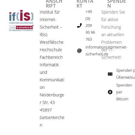
ANSCH
KONTA
SPENDE
RIFT
KT
N
+49
Institut für
Spenden Sie
(0)
Internet-
für aktive
209
Sicherheit –
Forschung
95 96
if(is)
an aktuellen
763
Westfälische
Problemen
information(at)internet-
Hochschule
der IT-
sicherheit.de ​
Fachbereich
Sicherheit!​
Informatik
Spenden p
und
Überweisu
Kommunikati
Spenden
on
per
Neidenburge
Bitcoin​
r Str. 43
45897
Gelsenkirche
n