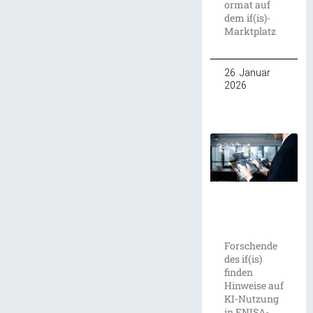
ormat auf
dem if(is)-
Marktplatz
26. Januar
2026
Forschende
des if(is)
finden
Hinweise auf
KI-Nutzung
in ENISA-