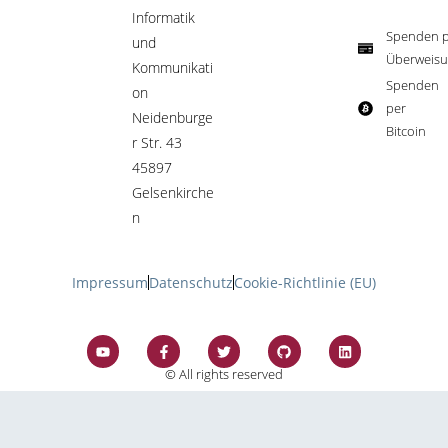
Informatik
Spenden p
und
Überweisu
Kommunikati
Spenden
on
per
Neidenburge
Bitcoin​
r Str. 43
45897
Gelsenkirche
n
Impressum
Datenschutz
Cookie-Richtlinie (EU)
© All rights reserved