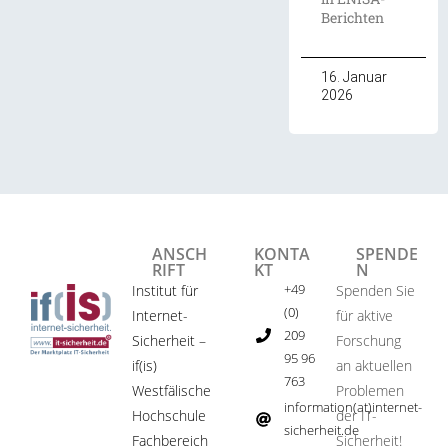
Berichten
16. Januar
2026
ANSCH
KONTA
SPENDE
RIFT
KT
N
+49
Institut für
Spenden Sie
(0)
Internet-
für aktive
209
Sicherheit –
Forschung
95 96
if(is)
an aktuellen
763
Westfälische
Problemen
information(at)internet-
Hochschule
der IT-
sicherheit.de ​
Fachbereich
Sicherheit!​