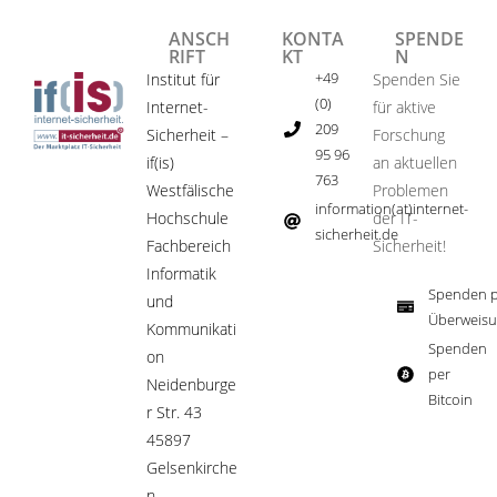
ANSCH
KONTA
SPENDE
RIFT
KT
N
+49
Institut für
Spenden Sie
(0)
Internet-
für aktive
209
Sicherheit –
Forschung
95 96
if(is)
an aktuellen
763
Westfälische
Problemen
information(at)internet-
Hochschule
der IT-
sicherheit.de ​
Fachbereich
Sicherheit!​
Informatik
Spenden p
und
Überweisu
Kommunikati
Spenden
on
per
Neidenburge
Bitcoin​
r Str. 43
45897
Gelsenkirche
n