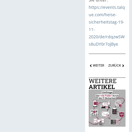
https://events.talq
ue.com/heise-
sicherheitstag-19-
11-
2020/de/rdqzwSW
s8uDY0r7oJBye
WEITER
ZURÜCK
WEITERE
ARTIKEL