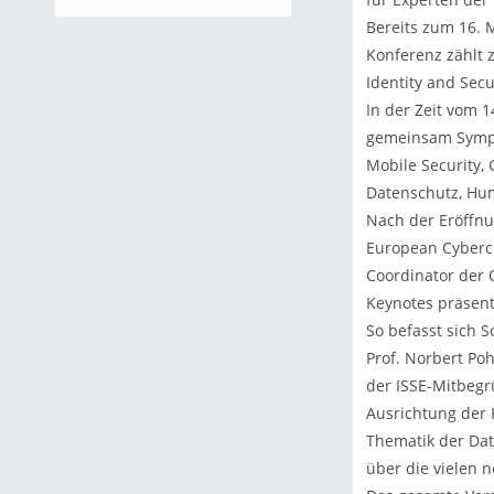
Bereits zum 16. M
Konferenz zählt 
Identity and Secu
In der Zeit vom 
gemeinsam Sympos
Mobile Security, 
Datenschutz, Hum
Nach der Eröffnu
European Cybercr
Coordinator der 
Keynotes präsent
So befasst sich S
Prof. Norbert Po
der ISSE-Mitbegr
Ausrichtung der 
Thematik der Date
über die vielen 