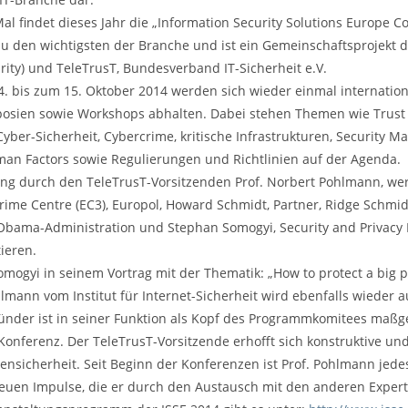
al findet dieses Jahr die „Information Security Solutions Europe Con
zu den wichtigsten der Branche und ist ein Gemeinschaftsprojekt d
rity) und TeleTrusT, Bundesverband IT-Sicherheit e.V.
14. bis zum 15. Oktober 2014 werden sich wieder einmal internati
ien sowie Workshops abhalten. Dabei stehen Themen wie Trust Se
Cyber-Sicherheit, Cybercrime, kritische Infrastrukturen, Security M
an Factors sowie Regulierungen und Richtlinien auf der Agenda.
ng durch den TeleTrusT-Vorsitzenden Prof. Norbert Pohlmann, wer
ime Centre (EC3), Europol, Howard Schmidt, Partner, Ridge Schmid
Obama-Administration und Stephan Somogyi, Security and Privacy
ieren.
omogyi in seinem Vortrag mit der Thematik: „How to protect a big pl
hlmann vom Institut für Internet-Sicherheit wird ebenfalls wieder 
ünder ist in seiner Funktion als Kopf des Programmkomitees maßge
Konferenz. Der TeleTrusT-Vorsitzende erhofft sich konstruktive u
nsicherheit. Seit Beginn der Konferenzen ist Prof. Pohlmann jedes 
neuen Impulse, die er durch den Austausch mit den anderen Exper