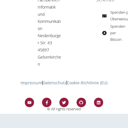
Informatik
Spenden p
und
Überweisu
Kommunikati
Spenden
on
per
Neidenburge
Bitcoin​
r Str. 43
45897
Gelsenkirche
n
Impressum
Datenschutz
Cookie-Richtlinie (EU)
© All rights reserved