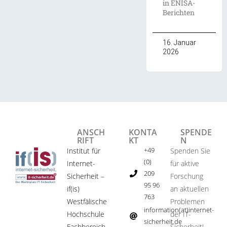
in ENISA-
Berichten
16. Januar
2026
ANSCH
KONTA
SPENDE
RIFT
KT
N
+49
Institut für
Spenden Sie
(0)
Internet-
für aktive
209
Sicherheit –
Forschung
95 96
if(is)
an aktuellen
763
Westfälische
Problemen
information(at)internet-
Hochschule
der IT-
sicherheit.de ​
Fachbereich
Sicherheit!​