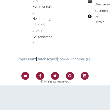
und
Überweisu
Kommunikati
Spenden
on
per
Neidenburge
Bitcoin​
r Str. 43
45897
Gelsenkirche
n
Impressum
Datenschutz
Cookie-Richtlinie (EU)
© All rights reserved