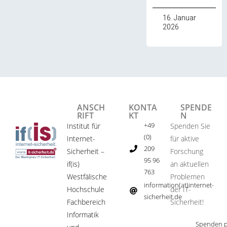
16. Januar
2026
ANSCH
KONTA
SPENDE
RIFT
KT
N
+49
Institut für
Spenden Sie
(0)
Internet-
für aktive
209
Sicherheit –
Forschung
95 96
if(is)
an aktuellen
763
Westfälische
Problemen
information(at)internet-
Hochschule
der IT-
sicherheit.de ​
Fachbereich
Sicherheit!​
Informatik
Spenden p