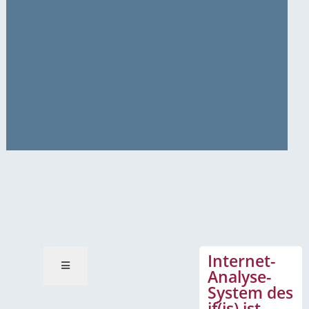
News-Mitteilungen
Internet-
Analyse-
System des
if(is) ist