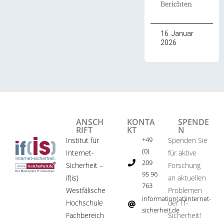
Berichten
16. Januar
2026
ANSCH
KONTA
SPENDE
RIFT
KT
N
+49
Institut für
Spenden Sie
(0)
Internet-
für aktive
209
Sicherheit –
Forschung
95 96
if(is)
an aktuellen
763
Westfälische
Problemen
information(at)internet-
Hochschule
der IT-
sicherheit.de ​
Fachbereich
Sicherheit!​