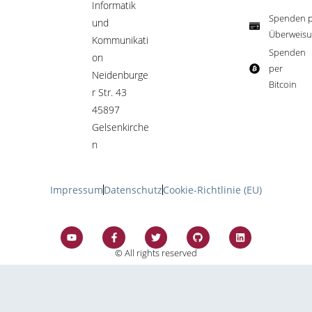
Informatik
Spenden p
und
Überweisu
Kommunikati
Spenden
on
per
Neidenburge
Bitcoin​
r Str. 43
45897
Gelsenkirche
n
Impressum
Datenschutz
Cookie-Richtlinie (EU)
© All rights reserved