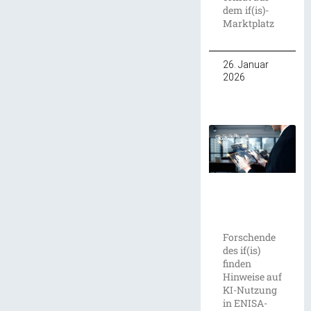
dem if(is)-
Marktplatz
26. Januar
2026
Forschende
des if(is)
finden
Hinweise auf
KI-Nutzung
in ENISA-