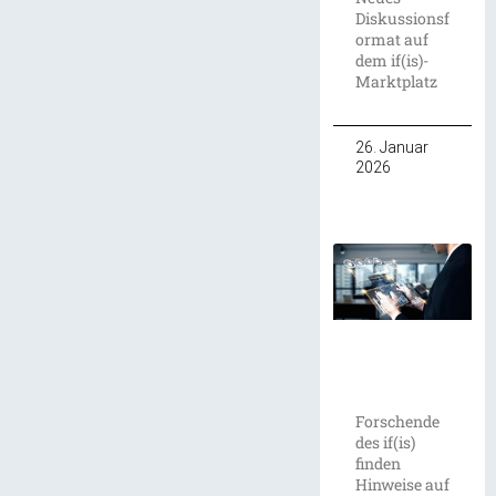
Diskussionsf
ormat auf
dem if(is)-
Marktplatz
26. Januar
2026
Forschende
des if(is)
finden
Hinweise auf