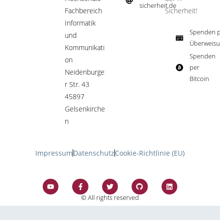
sicherheit.de ​
Fachbereich
Sicherheit!​
Informatik
Spenden p
und
Überweisu
Kommunikati
Spenden
on
per
Neidenburge
Bitcoin​
r Str. 43
45897
Gelsenkirche
n
Impressum
Datenschutz
Cookie-Richtlinie (EU)
© All rights reserved