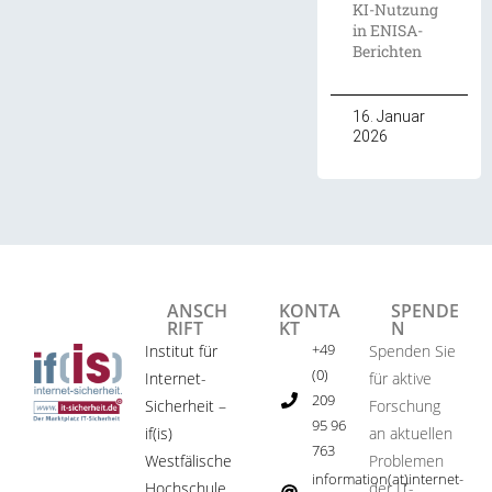
KI-Nutzung
in ENISA-
Berichten
16. Januar
2026
ANSCH
KONTA
SPENDE
RIFT
KT
N
+49
Institut für
Spenden Sie
(0)
Internet-
für aktive
209
Sicherheit –
Forschung
95 96
if(is)
an aktuellen
763
Westfälische
Problemen
information(at)internet-
Hochschule
der IT-