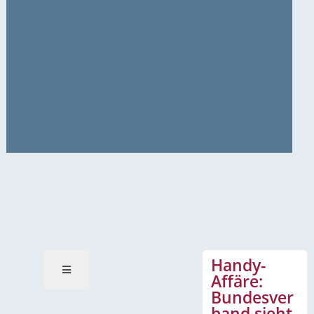
News-Mitteilungen
Handy-
Affäre:
Bundesver
band sieht