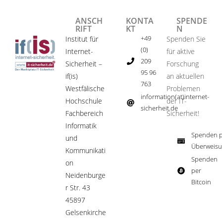
ANSCH
KONTA
SPENDE
RIFT
KT
N
+49
Institut für
Spenden Sie
(0)
Internet-
für aktive
209
Sicherheit –
Forschung
95 96
if(is)
an aktuellen
763
Westfälische
Problemen
information(at)internet-
Hochschule
der IT-
sicherheit.de ​
Fachbereich
Sicherheit!​
Informatik
Spenden p
und
Überweisu
Kommunikati
Spenden
on
per
Neidenburge
Bitcoin​
r Str. 43
45897
Gelsenkirche