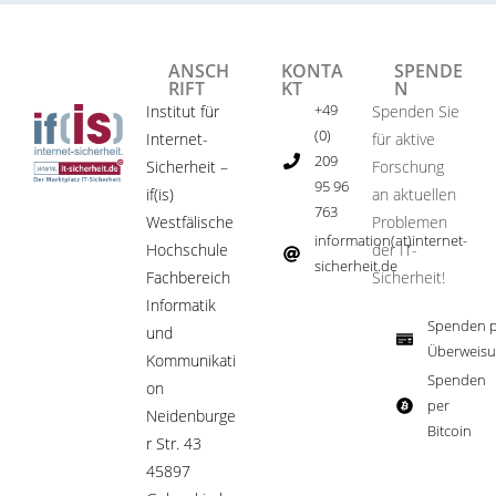
ANSCH
KONTA
SPENDE
RIFT
KT
N
+49
Institut für
Spenden Sie
(0)
Internet-
für aktive
209
Sicherheit –
Forschung
95 96
if(is)
an aktuellen
763
Westfälische
Problemen
information(at)internet-
Hochschule
der IT-
sicherheit.de ​
Fachbereich
Sicherheit!​
Informatik
Spenden p
und
Überweisu
Kommunikati
Spenden
on
per
Neidenburge
Bitcoin​
r Str. 43
45897