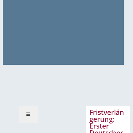
News-Mitteilungen
Fristverlän
gerung:
Erster
Deutscher