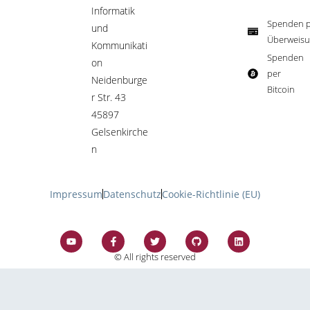
Informatik
Spenden p
und
Überweisu
Kommunikati
Spenden
on
per
Neidenburge
Bitcoin​
r Str. 43
45897
Gelsenkirche
n
Impressum
Datenschutz
Cookie-Richtlinie (EU)
© All rights reserved