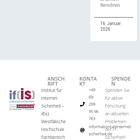
Berichten
16. Januar
2026
ANSCH
KONTA
SPENDE
RIFT
KT
N
+49
Institut für
Spenden Sie
(0)
Internet-
für aktive
209
Sicherheit –
Forschung
95 96
if(is)
an aktuellen
763
Westfälische
Problemen
information(at)internet-
Hochschule
der IT-
sicherheit.de ​
Fachbereich
Sicherheit!​