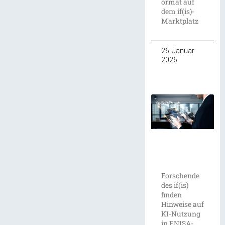
ormat auf
dem if(is)-
Marktplatz
26. Januar
2026
Forschende
des if(is)
finden
Hinweise auf
KI-Nutzung
in ENISA-